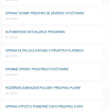
30.5.2016
ÚPRAVA TVORBY PŘEDPISŮ ZE ZÁVĚRKY VYÚČTOVÁNÍ
26.4.2016
AUTOMATICKÉ AKTUALIZACE PROGRAMU
22.9.2015
OPRAVA FILTRU DLE DATUMU V PŘIJATÝCH PLATBÁCH
22.9.2015
DROBNÉ ÚPRAVY PROSTŘEDÍ VYÚČTOVÁNÍ
13.8.2015
ROZŠÍŘENÍ ZOBRAZENÍ POLOŽKY PŘEDPISU PLATBY
28.7.2015
OPRAVA VÝPOČTU POMĚRNÉ ČÁSTI PŘEDPISU S DPH