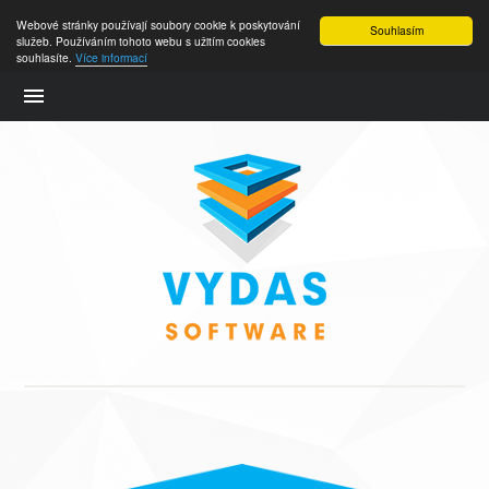
Webové stránky používají soubory cookie k poskytování
Souhlasím
služeb. Používáním tohoto webu s užitím cookies
souhlasíte.
Více informací