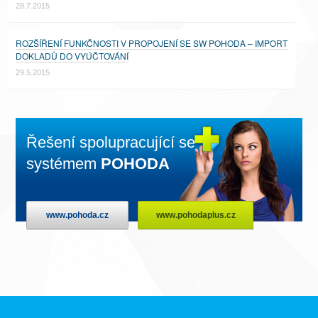
28.7.2015
ROZŠÍŘENÍ FUNKČNOSTI V PROPOJENÍ SE SW POHODA – IMPORT
DOKLADŮ DO VYÚČTOVÁNÍ
29.5.2015
Řešení spolupracující se
systémem
POHODA
www.pohoda.cz
www.pohodaplus.cz